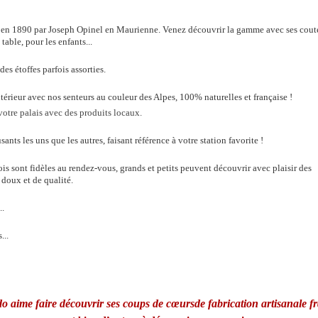
té en 1890 par Joseph Opinel en Maurienne. Venez découvrir la gamme avec ses cou
 table, pour les enfants...
es étoffes parfois assorties.
ntérieur avec nos senteurs au couleur des Alpes, 100% naturelles et française !
votre palais avec des produits locaux.
ts les uns que les autres, faisant référence à votre station favorite !
s sont fidèles au rendez-vous, grands et petits peuvent découvrir avec plaisir des
doux et de qualité.
..
...
o aime faire découvrir ses coups de cœurs
de fabrication artisanale fr