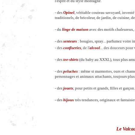
l'esprit et du style montagne.
- des
Opinel
, véritable couteau savoyard, inven
traditionels, de bricoleur, de jardin, de cuisine, de
- du
linge de maison
avec des motifs chaleureux, d
- des
senteurs
: bougies, spray... parfumez votre i
- des
confiseries
, de l'
alcool
... des douceurs pour 
- des
tee-shirts
(du baby au XXXL), tous plus amusan
- des
peluches
: même si marmottes, ours et chamoi
personnages et animaux attachants, toujours plus 
- des
jouets
, pour petits et grands, filles et garçon.
- des
bijoux
très tendances, originaux et fantaisies
Le Valcad