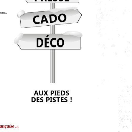
teaux
ançaise ...